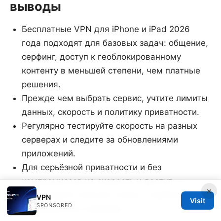
выводы
Бесплатные VPN для iPhone и iPad 2026
года подходят для базовых задач: общение,
серфинг, доступ к геоблокированному
контенту в меньшей степени, чем платные
решения.
Прежде чем выбрать сервис, учтите лимиты
данных, скорость и политику приватности.
Регулярно тестируйте скорость на разных
серверах и следите за обновлениями
приложений.
Для серьёзной приватности и без
компромиссов на скорость и доступ —
×
рассмотрите платные планы с пробным
VPN
Visit
SPONSORED
периодом или скидками.