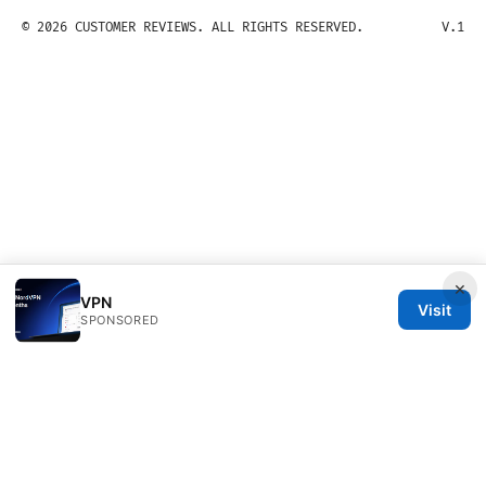
© 2026 CUSTOMER REVIEWS. ALL RIGHTS RESERVED.
V.1
×
VPN
Visit
SPONSORED
Customer Reviews LLC
Unter den Linden 21
Berlin, Berlin, 10115
DE
hello@customer-reviews.one