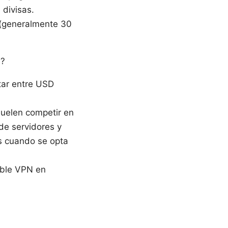
 divisas.
o (generalmente 30
a?
tar entre USD
uelen competir en
de servidores y
s cuando se opta
oble VPN en