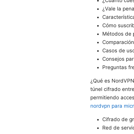
¿Cuánto cues
¿Vale la pen
Característi
Cómo suscribi
Métodos de p
Comparación 
Casos de uso
Consejos par
Preguntas fr
¿Qué es NordVPN 
túnel cifrado entr
permitiendo acces
nordvpn para micr
Cifrado de gr
Red de servi