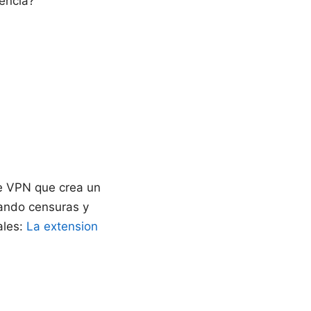
encia?
e VPN que crea un
itando censuras y
ales:
La extension