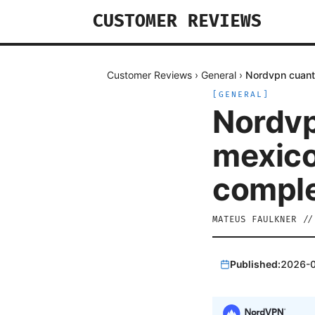
CUSTOMER REVIEWS
Customer Reviews
›
General
›
Nordvpn cuanto
[
GENERAL
]
Nordvp
mexico 
comple
MATEUS FAULKNER
/
Published:
2026-