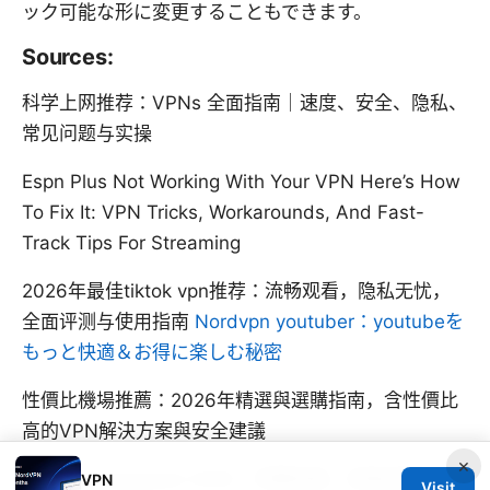
ック可能な形に変更することもできます。
Sources:
科学上网推荐：VPNs 全面指南｜速度、安全、隐私、
常见问题与实操
Espn Plus Not Working With Your VPN Here’s How
To Fix It: VPN Tricks, Workarounds, And Fast-
Track Tips For Streaming
2026年最佳tiktok vpn推荐：流畅观看，隐私无忧，
全面评测与使用指南
Nordvpn youtuber：youtubeを
もっと快適＆お得に楽しむ秘密
性價比機場推薦：2026年精選與選購指南，含性價比
高的VPN解決方案與安全建議
×
Mullvad download 2026：完整指南、安裝與使用技
VPN
Visit