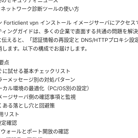
連のセキュリティニュース
なネットワーク診断ツールの使い方
Forticlient vpn インストール イメージサーバにアクセ
ティングガイドは、多くの企業で直面する共通の問題を解
伝えると、「認証情報の再設定と DNS/HTTPプロキシ
消します。以下の構成でお届けします。
要点
ぐに試せる基本チェックリスト
ラーメッセージ別の対処パターン
ーカル環境の最適化（PC/OS別の設定）
メージサーバ側の確認事項と監視
くある落とし穴と回避策
用リスト
設定確認
アウォールとポート開放の確認