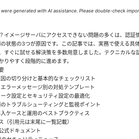
le were generated with AI assistance. Please double-check impor
？イメージサーバにアクセスできない問題の多くは、認証情
側の状態の3つが原因です。この記事では、実務で使える具
、すぐに試せる解決策を多数用意しました。テクニカルな
かりやすく段階的に進めます。
要
原因の切り分けと基本的なチェックリスト
るエラーメッセージ別の対処テンプレート
ワーク設定とセキュリティ設定の最適化
側のトラブルシューティングと監視ポイント
導入ケースと運用のベストプラクティス
ス（引用元は末尾に一覧記載）
net公式ドキュメント