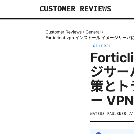
CUSTOMER REVIEWS
Customer Reviews
›
General
›
Forticlient vpn インストール イメ
[
GENERAL
]
Forti
ジサー
策とト
ー V
MATEUS FAULKNER
/