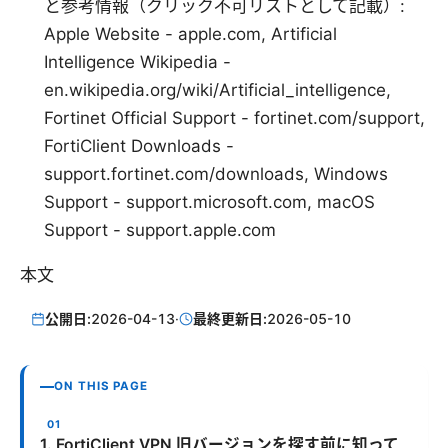
と参考情報（クリック不可リストとして記載）:
Apple Website - apple.com, Artificial
Intelligence Wikipedia -
en.wikipedia.org/wiki/Artificial_intelligence,
Fortinet Official Support - fortinet.com/support,
FortiClient Downloads -
support.fortinet.com/downloads, Windows
Support - support.microsoft.com, macOS
Support - support.apple.com
本文
公開日:
2026-04-13
·
最終更新日:
2026-05-10
ON THIS PAGE
1. FortiClient VPN 旧バージョンを探す前に知って