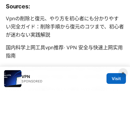
Sources:
Vpnの削除と復元、やり方を初心者にも分かりやす
い完全ガイド：削除手順から復元のコツまで、初心者
が迷わない実践解説
国内科学上网工具vpn推荐· VPN 安全与快速上网实用
指南
Which NordVPN Subscription Plan Is Right for You
×
2026 Guide: Smart Picks, Plans, and Perks
VPN
Visit
SPONSORED
Proton ⭐ vpnが繋がらない？考えられる原因と今す
ぐでき
Fortigate vpn 確認コマンド：接続状況、設
定、トラブルシューティングを徹底解説 - VPNの現
状把握と実務的ガイド
Clash 机场节点：保姆级指南，从入门到精通，Clash