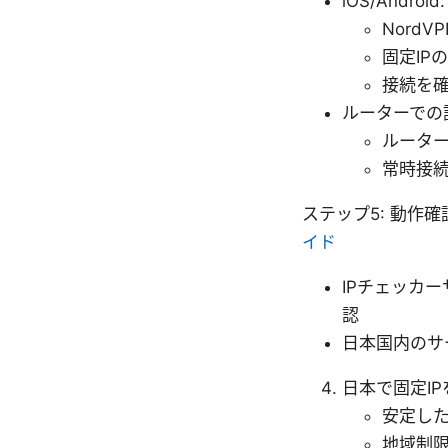
iOS/Android:
Nord
固定IP
接続を
ルーターでの
ルーター
常時接
ステップ5: 動作
イド
IPチェッカーサ
認
日本国内のサ
日本で固定I
安定した
地域制限