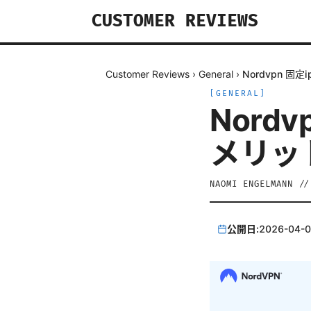
CUSTOMER REVIEWS
Customer Reviews
›
General
›
Nordvpn 
[
GENERAL
]
Nord
メリッ
NAOMI ENGELMANN
/
公開日:
2026-04-