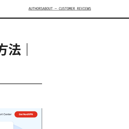
AUTHORS
ABOUT — CUSTOMER REVIEWS
う方法｜