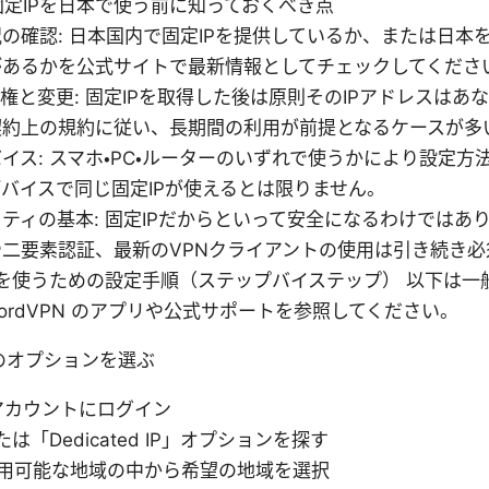
の固定IPを日本で使う前に知っておくべき点
の確認: 日本国内で固定IPを提供しているか、または日本
があるかを公式サイトで最新情報としてチェックしてくださ
有権と変更: 固定IPを取得した後は原則そのIPアドレスはあ
契約上の規約に従い、長期間の利用が前提となるケースが多
イス: スマホ・PC・ルーターのいずれで使うかにより設定方
バイスで同じ固定IPが使えるとは限りません。
ティの基本: 固定IPだからといって安全になるわけではあ
二要素認証、最新のVPNクライアントの使用は引き続き必
Pを使うための設定手順（ステップバイステップ） 以下は一
ordVPN のアプリや公式サポートを参照してください。
Pのオプションを選ぶ
のアカウントにログイン
は「Dedicated IP」オプションを探す
用可能な地域の中から希望の地域を選択