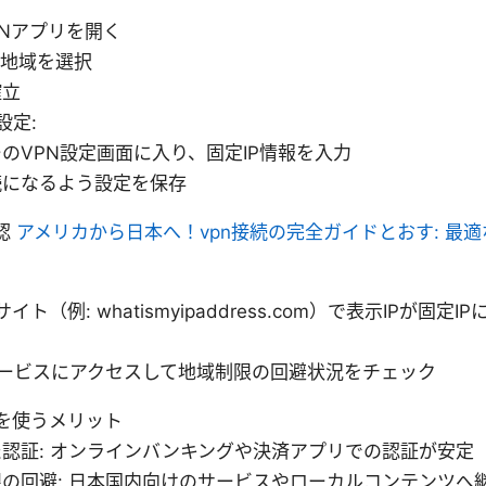
VPNアプリを開く
の地域を選択
確立
設定:
のVPN設定画面に入り、固定IP情報を入力
続になるよう設定を保存
確認
アメリカから日本へ！vpn接続の完全ガイドとおす: 最
イト（例: whatismyipaddress.com）で表示IPが固定
ービスにアクセスして地域制限の回避状況をチェック
Pを使うメリット
認証: オンラインバンキングや決済アプリでの認証が安定
の回避: 日本国内向けのサービスやローカルコンテンツへ