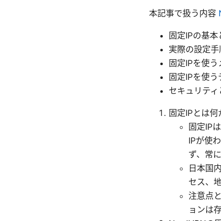
本記事で扱う内容
固定IPの基
実際の設定手
固定IPを使
固定IPを使
セキュリティ
固定IPとは
固定IP
IPが使
ず、常
日本国
セス、
注意点と
ョンは