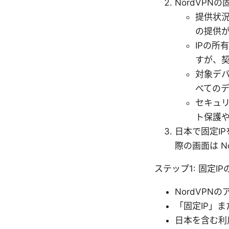
NordVPN
提供状況
の提供
IPの所
すが、
対象デバ
べてのデ
セキュリ
ト保護や
日本で固定I
際の画面は N
ステップ1: 固定I
NordVPN
「固定IP」また
日本を含む利