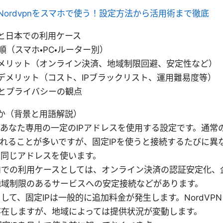
Nordvpnをスマホで使う！設定方法から活用術まで徹底
本と日本での利用ケース
順（スマホ・PC・ルーター別）
うメリット（オンライン決済、地域制限回避、安定性など）
うデメリット（コスト、IPブラックリスト、運用難易度等）
とプライバシーの観点
何か（背景と用語解説）
はあなた専用の一定のIPアドレスを使用する設定です。通常
われることが多いですが、固定IPを使うと接続するたびに異
に同じアドレスを使います。
内での利用ケースとしては、オンライン決済の認証安定化、
地域制限のあるサービスへの安定接続などがあります。
して、固定IPは一般的に追加料金が発生します。NordVPN
存在しますが、地域によっては提供状況が変動します。