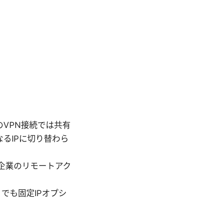
のVPN接続では共有
なるIPに切り替わら
企業のリモートアク
 でも固定IPオプシ