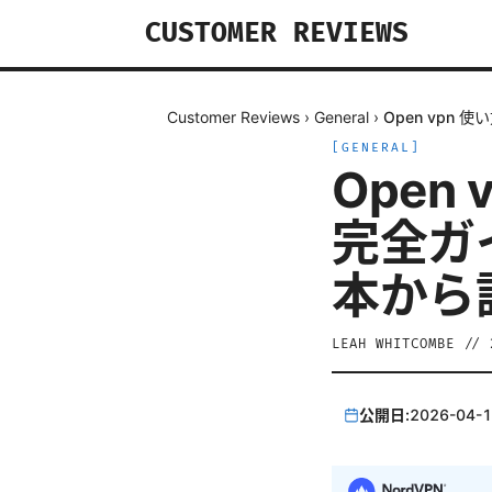
CUSTOMER REVIEWS
Customer Reviews
›
General
›
Open vpn
[
GENERAL
]
Open
完全ガ
本から
LEAH WHITCOMBE
//
公開日:
2026-04-