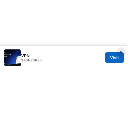
×
VPN
Visit
SPONSORED
Customer Reviews LLC
Unter den Linden 21
Berlin, Berlin, 10115
DE
hello@customer-reviews.one
+49 30 9265655
About
Privacy Policy
Terms of Use