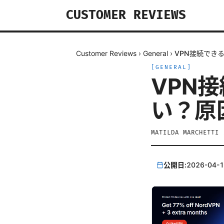
CUSTOMER REVIEWS
Customer Reviews
›
General
›
VPN接続でき
[
GENERAL
]
VPN
い？原
MATILDA MARCHETTI
公開日:
2026-04-