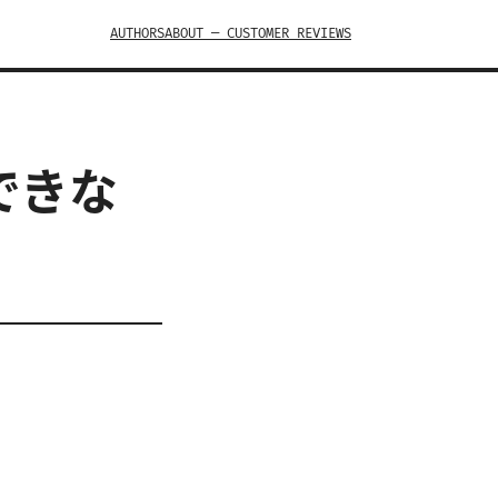
AUTHORS
ABOUT — CUSTOMER REVIEWS
できな