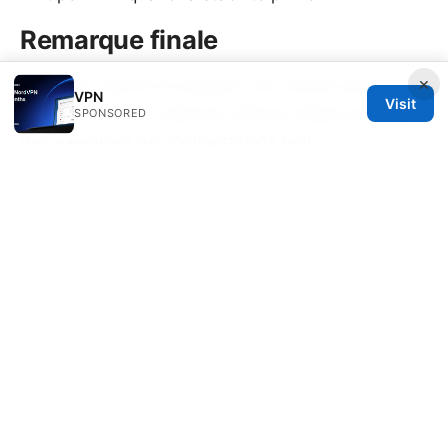
Remarque finale
×
Si tu veux que je te prépare une version plus
VPN
Visit
longue avec des captures d’écran étape par étape,
SPONSORED
des exemples de configurations pour
Windows/macOS/Android/iOS, ou une liste de
serveurs VPN recommandés par pays, dis-le et je
te prépare ça rapidement.
Sources:
Turbo vpn extension microsoft edge
科学上网工具大比拼：2025年哪款最适合你？（保姆
级教程真实评测）—— 速度、隐私、解锁能力全方位
对比与实操指南