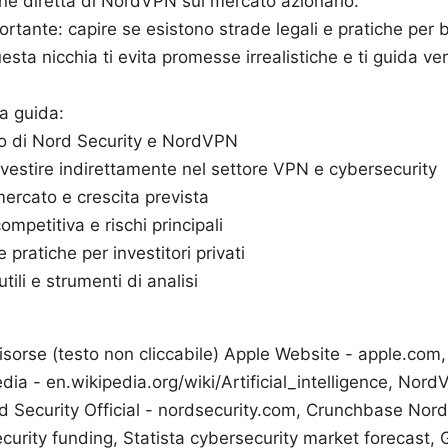
ne diretta di NordVPN sul mercato azionario.
rtante: capire se esistono strade legali e pratiche per b
uesta nicchia ti evita promesse irrealistiche e ti guida ve
la guida:
o di Nord Security e NordVPN
estire indirettamente nel settore VPN e cybersecurity
mercato e crescita prevista
competitiva e rischi principali
e pratiche per investitori privati
tili e strumenti di analisi
 risorse (testo non cliccabile) Apple Website - apple.com, 
edia - en.wikipedia.org/wiki/Artificial_intelligence, NordV
 Security Official - nordsecurity.com, Crunchbase Nord 
curity funding, Statista cybersecurity market forecast,