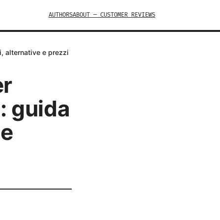
AUTHORS
ABOUT — CUSTOMER REVIEWS
, alternative e prezzi
er
: guida
 e