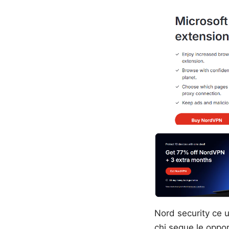
Nord security ce 
chi segue le oppor