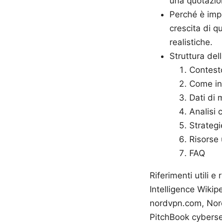
una quotazio
Perché è impo
crescita di q
realistiche.
Struttura del
Contest
Come inv
Dati di 
Analisi 
Strategi
Risorse u
FAQ
Riferimenti utili e
Intelligence Wikip
nordvpn.com, Nord
PitchBook cyberse