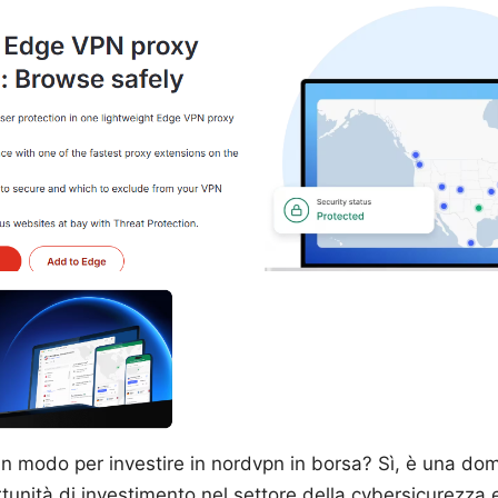
un modo per investire in nordvpn in borsa? Sì, è una d
tunità di investimento nel settore della cybersicurezza 