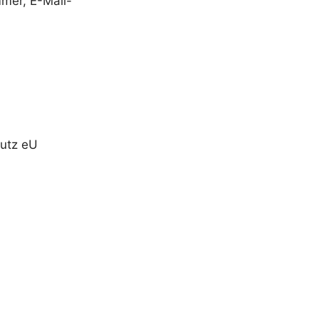
mmer, E-Mail-
hutz eU