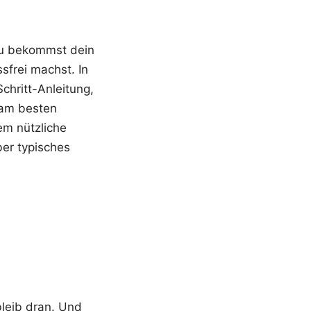
du bekommst dein
sfrei machst. In
chritt-Anleitung,
 am besten
em nützliche
ber typisches
bleib dran. Und