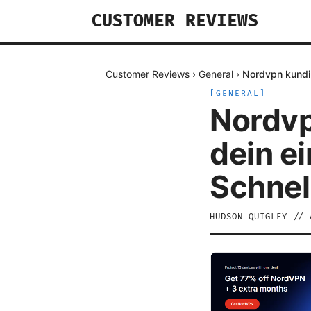
CUSTOMER REVIEWS
Customer Reviews
›
General
›
Nordvpn kundig
[
GENERAL
]
Nordvp
dein e
Schnel
HUDSON QUIGLEY
//