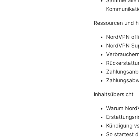
Sammle alle 
Kommunikati
Ressourcen und hi
NordVPN offi
NordVPN Sup
Verbraucherr
Rückerstattu
Zahlungsanbi
Zahlungsabwi
Inhaltsübersicht
Warum NordV
Erstattungsri
Kündigung vs
So startest d