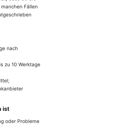
In manchen Fällen
utgeschrieben
age nach
is zu 10 Werktage
tel;
nkanbieter
 ist
ung oder Probleme