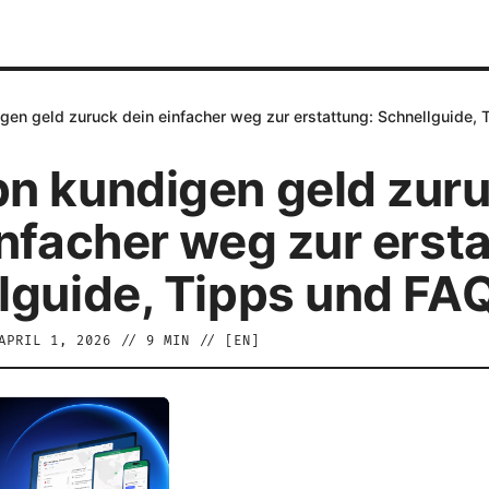
en geld zuruck dein einfacher weg zur erstattung: Schnellguide,
n kundigen geld zur
infacher weg zur erst
lguide, Tipps und FA
APRIL 1, 2026
//
9
MIN // [
EN
]