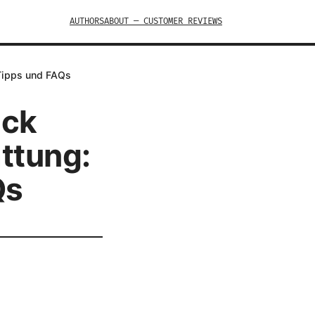
AUTHORS
ABOUT — CUSTOMER REVIEWS
 Tipps und FAQs
uck
attung:
Qs