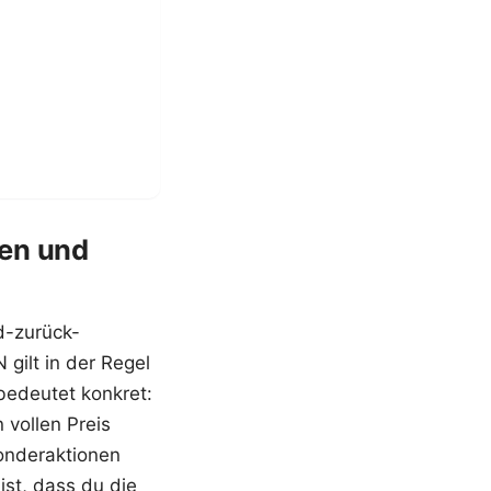
ten und
d-zurück-
gilt in der Regel
bedeutet konkret:
 vollen Preis
onderaktionen
ist, dass du die