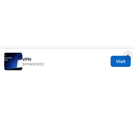
×
VPN
Visit
SPONSORED
Customer Reviews LLC
Unter den Linden 21
Berlin, Berlin, 10115
DE
hello@customer-reviews.one
+49 30 9265655
About
Privacy Policy
Terms of Use