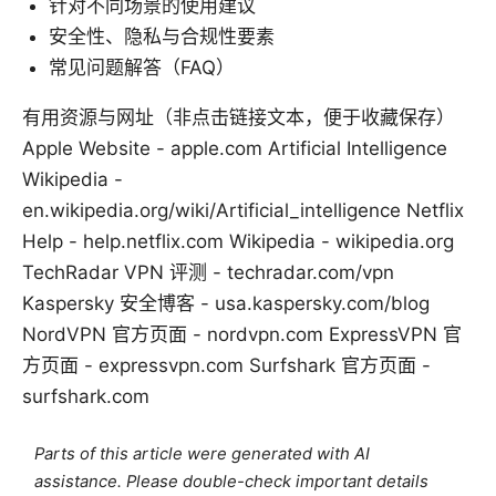
针对不同场景的使用建议
安全性、隐私与合规性要素
常见问题解答（FAQ）
有用资源与网址（非点击链接文本，便于收藏保存）
Apple Website - apple.com Artificial Intelligence
Wikipedia -
en.wikipedia.org/wiki/Artificial_intelligence Netflix
Help - help.netflix.com Wikipedia - wikipedia.org
TechRadar VPN 评测 - techradar.com/vpn
Kaspersky 安全博客 - usa.kaspersky.com/blog
NordVPN 官方页面 - nordvpn.com ExpressVPN 官
方页面 - expressvpn.com Surfshark 官方页面 -
surfshark.com
Parts of this article were generated with AI
assistance. Please double-check important details