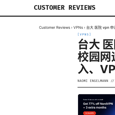
CUSTOMER REVIEWS
Customer Reviews
›
VPNs
›
台大 医院 vp
[
VPNS
]
台大 医
校园网
入、V
NAOMI ENGELMANN
/