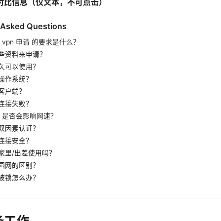
对比信息（仅文本，不可点击）
 Asked Questions
 vpn 申请 的要求是什么？
些资料来申请？
久可以使用？
操作系统？
客户端？
连接失败？
N 是否会影响网速？
双因素认证？
连接安全？
家里/出差使用吗？
园网的区别？
被锁怎么办？
备工作