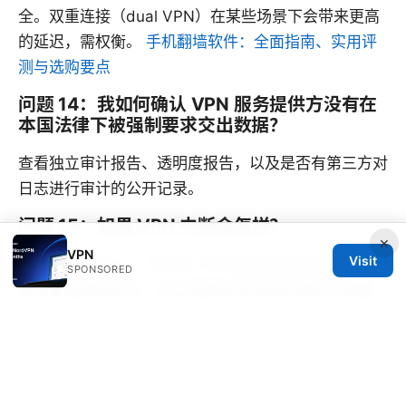
全。双重连接（dual VPN）在某些场景下会带来更高
的延迟，需权衡。
手机翻墙软件：全面指南、实用评
测与选购要点
问题 14：我如何确认 VPN 服务提供方没有在
本国法律下被强制要求交出数据？
查看独立审计报告、透明度报告，以及是否有第三方对
日志进行审计的公开记录。
问题 15：如果 VPN 中断会怎样？
×
VPN
Visit
启用 Kill Switch，可以在 VPN 连接意外断开时立即切
SPONSORED
断设备的网络访问，防止数据在未加密的通道中泄露。
Sources:
Vpn机场：全面指南、实用技巧与最新趋势
Nordvpn Wireguard Configuration Your Ultimate