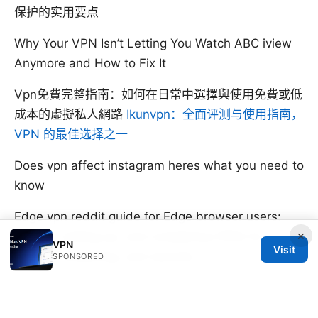
保护的实用要点
Why Your VPN Isn’t Letting You Watch ABC iview
Anymore and How to Fix It
Vpn免費完整指南：如何在日常中選擇與使用免費或低
成本的虛擬私人網路
Ikunvpn：全面评测与使用指南，
VPN 的最佳选择之一
Does vpn affect instagram heres what you need to
know
Edge vpn reddit guide for Edge browser users:
×
picking, setting up, and comparing VPNs for
VPN
Visit
privacy, streaming, and security
SPONSORED