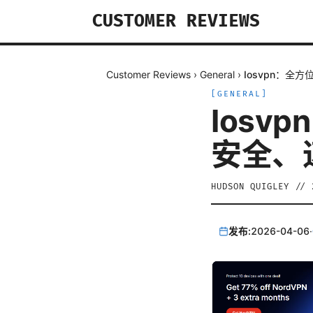
CUSTOMER REVIEWS
Customer Reviews
›
General
›
Iosvpn：
[
GENERAL
]
Iosv
安全、
HUDSON QUIGLEY
//
发布:
2026-04-06
·