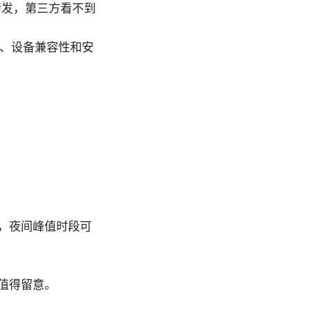
转发，第三方看不到
定性、设备兼容性和安
。
间，夜间峰值时段可
持都值得留意。