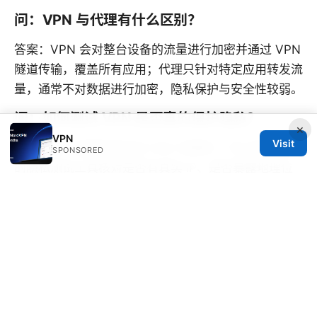
问：VPN 与代理有什么区别？
答案：VPN 会对整台设备的流量进行加密并通过 VPN
隧道传输，覆盖所有应用；代理只针对特定应用转发流
量，通常不对数据进行加密，隐私保护与安全性较弱。
问：如何测试 VPN 是否真的保护隐私？
×
VPN
Visit
答案：除了查看是否存在 DNS 泄漏外，可以通过独立
SPONSORED
的隐私测试工具核对是否有真实 IP、是否暴露地理位
置、以及连接日志是否存在记录。务必选择具备严格隐
私政策与独立审计的服务商。
如需进一步了解与深度比较，欢迎查看本文提到的协助
资源与数据来源。希望你在不同场景下都能获得更稳
定、快速、私密的 VPN 使用体验。