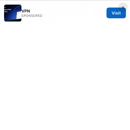
欢迎在下方留言，我会结合你实际网络环境给出更具体
×
VPN
的建议与步骤。记得关注本频道/栏目，获取更多实用
Visit
SPONSORED
的上网与隐私保护技巧。
Vpn破解版电脑：为何不可取、如何在电脑上选择正规
VPN、以及安全使用与性价比的完整攻略
© 2026 CUSTOMER REVIEWS. ALL RIGHTS RESERVED.
V.1
Customer Reviews LLC
Unter den Linden 21
Berlin, Berlin, 10115
DE
hello@customer-reviews.one
+49 30 9265655