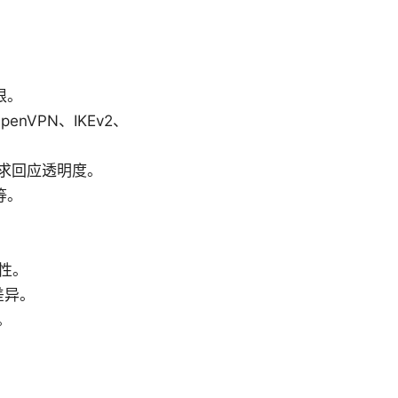
限。
enVPN、IKEv2、
求回应透明度。
等。
性。
差异。
。
。