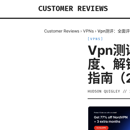
CUSTOMER REVIEWS
Customer Reviews
›
VPNs
›
Vpn测评：全面
[
VPNS
]
Vpn
度、解
指南（
HUDSON QUIGLEY
//