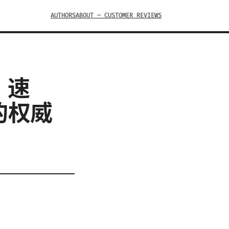
AUTHORS
ABOUT — CUSTOMER REVIEWS
、速
的权威