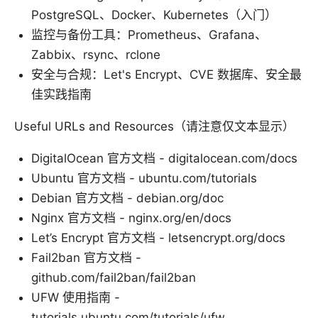
PostgreSQL、Docker、Kubernetes（入门）
监控与备份工具：Prometheus、Grafana、
Zabbix、rsync、rclone
安全与合规：Let's Encrypt、CVE 数据库、安全最
佳实践指南
Useful URLs and Resources（请注意仅文本显示）
DigitalOcean 官方文档 - digitalocean.com/docs
Ubuntu 官方文档 - ubuntu.com/tutorials
Debian 官方文档 - debian.org/doc
Nginx 官方文档 - nginx.org/en/docs
Let’s Encrypt 官方文档 - letsencrypt.org/docs
Fail2ban 官方文档 -
github.com/fail2ban/fail2ban
UFW 使用指南 -
tutorials.ubuntu.com/tutorials/ufw