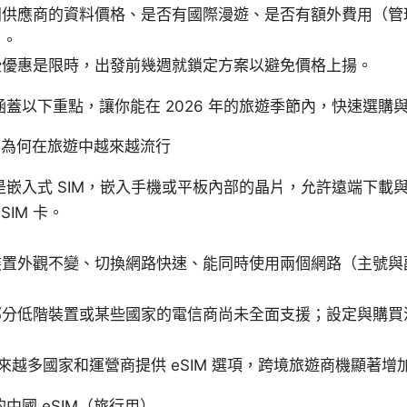
同供應商的資料價格、是否有國際漫遊、是否有額外費用（管
）。
些優惠是限時，出發前幾週就鎖定方案以避免價格上揚。
蓋以下重點，讓你能在 2026 年的旅遊季節內，快速選購
M？為何在旅遊中越來越流行
M 是嵌入式 SIM，嵌入手機或平板內部的晶片，允許遠端下載
SIM 卡。
裝置外觀不變、切換網路快速、能同時使用兩個網路（主號與
部分低階裝置或某些國家的電信商尚未全面支援；設定與購買
。
來越多國家和運營商提供 eSIM 選項，跨境旅遊商機顯著增
中國 eSIM（旅行用）