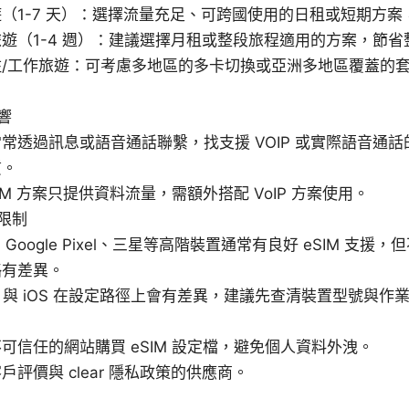
（1-7 天）：選擇流量充足、可跨國使用的日租或短期方
遊（1-4 週）：建議選擇月租或整段旅程適用的方案，節省
住/工作旅遊：可考慮多地區的多卡切換或亞洲多地區覆蓋的
響
常透過訊息或語音通話聯繫，找支援 VOIP 或實際語音通
質。
SIM 方案只提供資料流量，需額外搭配 VoIP 方案使用。
限制
e、Google Pixel、三星等高階裝置通常有良好 eSIM 支
略有差異。
oid 與 iOS 在設定路徑上會有差異，建議先查清裝置型號與
可信任的網站購買 eSIM 設定檔，避免個人資料外洩。
戶評價與 clear 隱私政策的供應商。