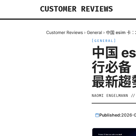
CUSTOMER REVIEWS
Customer Reviews
›
General
›
中国 esim 
[
GENERAL
]
中国 e
行必备
最新趨
NAOMI ENGELMANN
/
Published:
2026-