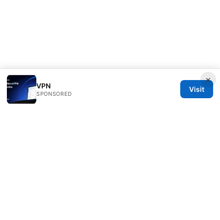
×
VPN
Visit
SPONSORED
Customer Reviews LLC
Unter den Linden 21
Berlin, Berlin, 10115
DE
hello@customer-reviews.one
+49 30 9265655
About
Privacy Policy
Terms of Use