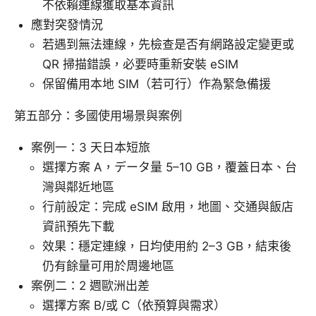
不依賴連線獲取基本資訊
應對突發情況
若遇到無法連線，先檢查是否有網路設定變更或
QR 掃描錯誤，必要時重新安裝 eSIM
保留備用本地 SIM（若可行）作為緊急備援
第五部分：多國使用場景與案例
案例一：3 天日本短旅
選擇方案 A，データ量 5–10 GB，覆蓋日本、台
灣與鄰近地區
行前設定：完成 eSIM 啟用，地圖、交通與飯店
資訊預先下載
效果：穩定連線，日均使用約 2–3 GB，結束後
仍有餘量可用於周邊地區
案例二：2 週歐洲出差
選擇方案 B/或 C（依預算與需求）