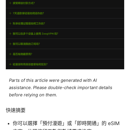
Parts of this article were generated with AI
assistance. Please double-check important details
before relying on them.
快速摘要
你可以選擇「預付漫遊」或「即時開通」的 eSIM