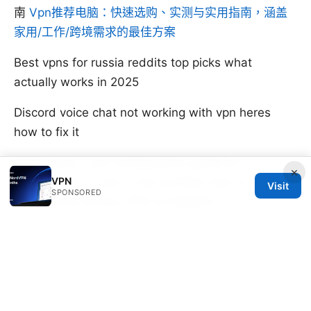
南
Vpn推荐电脑：快速选购、实测与实用指南，涵盖
家用/工作/跨境需求的最佳方案
Best vpns for russia reddits top picks what
actually works in 2025
Discord voice chat not working with vpn heres
how to fix it
Edgerouter x vpn configuration guide for
×
VPN
EdgeRouter X: how to set up IPsec site-to-site
Visit
SPONSORED
and remote access VPN on EdgeOS
老王vpn被抓