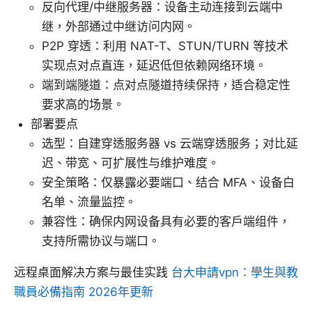
反向代理/中继服务器：设备主动连接到云端中
继，外部通过中继访问内网。
P2P 穿透：利用 NAT-T、STUN/TURN 等技术
实现点对点直连，延迟低但依赖网络环境。
端到端隧道：点对点隧道持续保持，适合稳定性
要求高的场景。
部署要点
选型：自建穿透服务器 vs 云端穿透服务；对比延
迟、带宽、可扩展性与维护难度。
安全策略：仅暴露必要端口、结合 MFA、设备白
名单、流量监控。
兼容性：确保内网设备具有必要的客户端组件，
支持所需协议与端口。
远程桌面解决方案与最佳实践
台大申請vpn：學生與教
職員必備指南 2026年更新