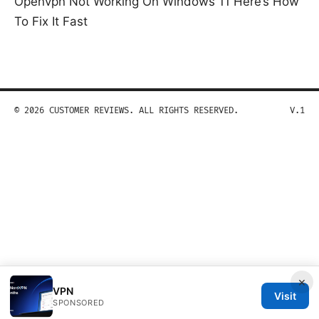
Openvpn Not Working On Windows 11 Here’s How
To Fix It Fast
© 2026 CUSTOMER REVIEWS. ALL RIGHTS RESERVED.
V.1
×
VPN
Visit
SPONSORED