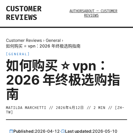
CUSTOMER
AUTHORS
ABOUT — CUSTOMER
REVIEWS
REVIEWS
Customer Reviews
›
General
›
如何购买 ⭐ vpn：2026 年终极选购指南
[
GENERAL
]
如何购买 ⭐ vpn：
2026 年终极选购指
南
MATILDA MARCHETTI
//
2026年4月12日
//
2
MIN // [
ZH-
TW
]
Published:
2026-04-12
·
Last updated:
2026-05-10