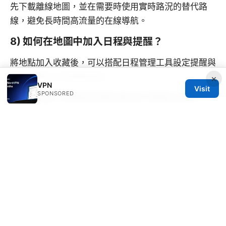
先下載離線地圖，並在需要時使用實時路況的替代路
線，避免長時間高流量的在線導航。
8) 如何在地圖中加入日程與提醒？
將地點加入收藏後，可以搭配日程管理工具設定提醒與
路線，讓你不會錯過時間。
×
VPN
Visit
SPONSORED
9) Google 地圖的評價功能有什麼要注意的？
評價是實用的社群資訊，但要注意地點的更新速度與時
間，參考多個評價判斷。
10) 如何保護個人隱私在使用地圖時？
限制位置分享、定期檢視授權裝置與應用，使用最小必
要權限，避免長時間開啟位置分享。
科学上网配置：
VPN、代理與安全指南，完整提升上網自由度與隱私
Sources: