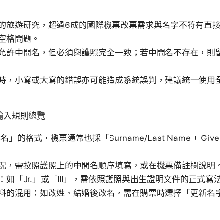
的旅遊研究，超過6成的國際機票改票需求與名字不符有直
空格問題。
允許中間名，但必須與護照完全一致；若中間名不存在，則
時，小寫或大寫的錯誤亦可能造成系統誤判，建議統一使用
輸入規則總覽
」的格式，機票通常也採「Surname/Last Name + Giv
況，需按照護照上的中間名順序填寫，或在機票備註欄說明
如「Jr.」或「III」，需依照護照與出生證明文件的正式寫
料的混用：如改姓、結婚後改名，需在購票時選擇「更新名