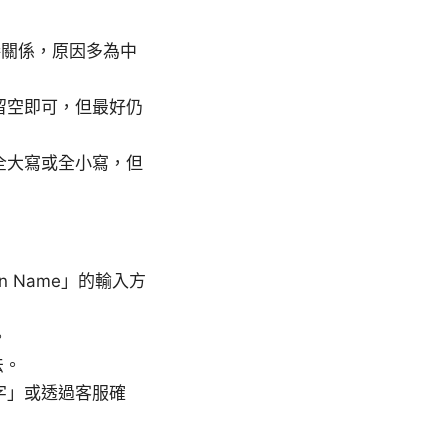
接關係，原因多為中
留空即可，但最好仍
全大寫或全小寫，但
en Name」的輸入方
。
法。
字」或透過客服確