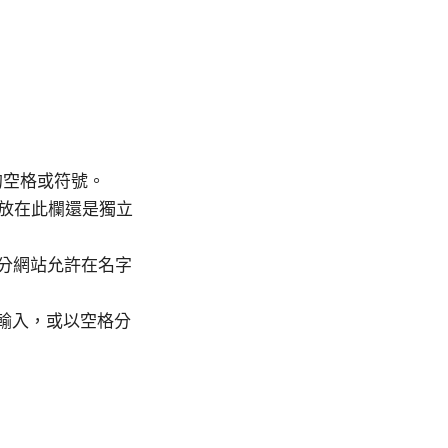
餘的空格或符號。
若有放在此欄還是獨立
部分網站允許在名字
開輸入，或以空格分