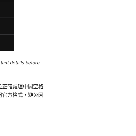
tant details before
並正確處理中間空格
照官方格式，避免因