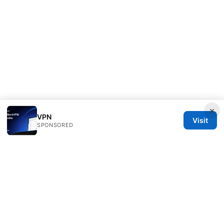
×
VPN
Visit
SPONSORED
Customer Reviews LLC
Unter den Linden 21
Berlin, Berlin, 10115
DE
hello@customer-reviews.one
+49 30 9265655
About
Privacy Policy
Terms of Use