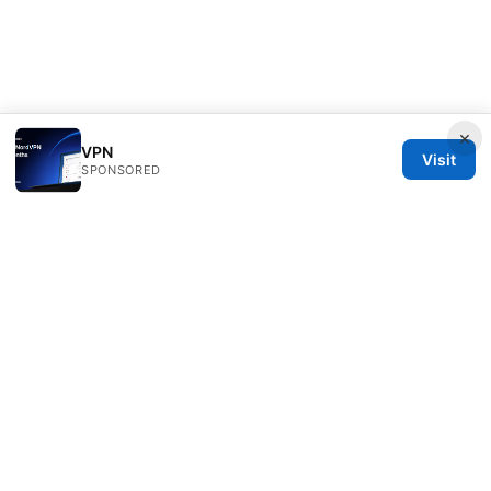
×
VPN
Visit
SPONSORED
Customer Reviews LLC
Unter den Linden 21
Berlin, Berlin, 10115
DE
hello@customer-reviews.one
+49 30 9265655
About
Privacy Policy
Terms of Use