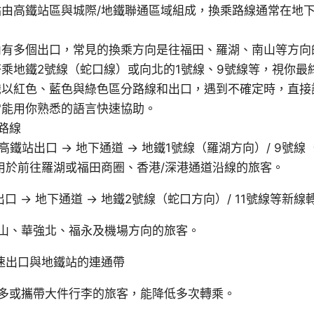
站由高鐵站區與城際/地鐵聯通區域組成，換乘路線通常在地
。
內有多個出口，常見的換乘方向是往福田、羅湖、南山等方向
乘地鐵2號線（蛇口線）或向北的1號線、9號線等，視你最
識以紅色、藍色與綠色區分路線和出口，遇到不確定時，直接
常能用你熟悉的語言快速協助。
路線
高鐵站出口 → 地下通道 → 地鐵1號線（羅湖方向）/ 9號
用於前往羅湖或福田商圈、香港/深港通道沿線的旅客。
口 → 地下通道 → 地鐵2號線（蛇口方向）/ 11號線等新線
山、華強北、福永及機場方向的旅客。
速出口與地鐵站的連通帶
多或攜帶大件行李的旅客，能降低多次轉乘。