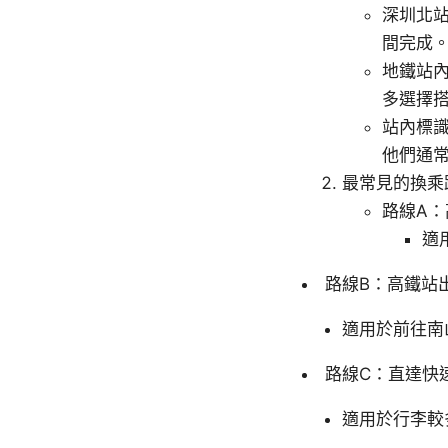
深圳北
間完成
地鐵站
多選擇搭
站內標
他們通
最常見的換乘
路線A：
適
路線B：高鐵站出
適用於前往南
路線C：直達快
適用於行李較