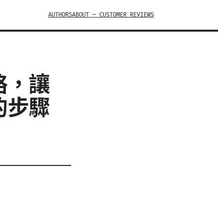
AUTHORS
ABOUT — CUSTOMER REVIEWS
略，讓
的步驟