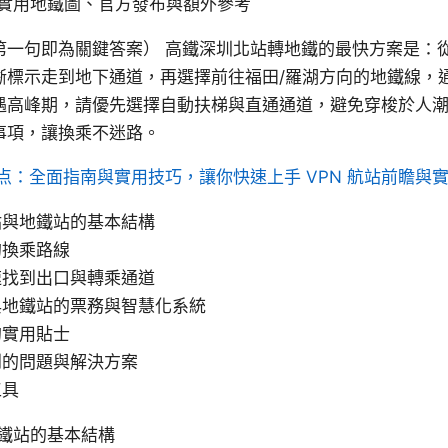
實用地鐵圖、官方發布與額外參考
第一句即為關鍵答案） 高鐵深圳北站轉地鐵的最快方案是：
標示走到地下通道，再選擇前往福田/羅湖方向的地鐵線，通常
遇高峰期，請優先選擇自動扶梯與直通通道，避免穿梭於人
事項，讓換乘不迷路。
点：全面指南與實用技巧，讓你快速上手 VPN 航站前瞻與
站與地鐵站的基本結構
的換乘路線
速找到出口與轉乘通道
與地鐵站的票務與智慧化系統
的實用貼士
到的問題與解決方案
工具
鐵站的基本結構