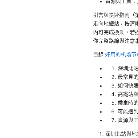
資源與工具：
引言與快速指南（
走向地鐵站，按清晰
內可完成換乘，若
你完整路線與注意
目錄
好用的机场节
深圳北
最常見
如何快
高鐵站
乘車時
可能遇
資源與
深圳北站與地