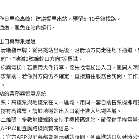
作日早晚高峰）建議提早出站，預留5–10分鐘找路。
通道，避免在站內繞行。
出口與轉乘通道
清晰指示牌：從高鐵站出站後，沿箭頭方向走往地下通道，留
向”、“地鐵2號線蛇口方向”等標識。
手梯與電梯：若攜帶大件行李，優先找電梯出入口，避開人潮
尋求幫助：若你對方向仍不確定，直接前往服務台詢問，工作
徑。
站的票務與智慧系統
驗票：高鐵票與地鐵票在同一區域，用同一套自助售票機即可
已持有高鐵票，請於地鐵站出入口刷卡進入地鐵區域。
與二維碼：多數地鐵線路支持手機掃碼進站，確保你手機電量
APP以便查詢路線與實時信息。
訊：官方APP與屏幕都會顯示到站時間、列車進站口與延時公