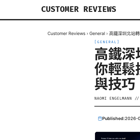
CUSTOMER REVIEWS
Customer Reviews
›
General
›
高鐵深圳北站轉
[
GENERAL
]
高鐵深
你輕鬆
與技巧
NAOMI ENGELMANN
/
Published:
2026-