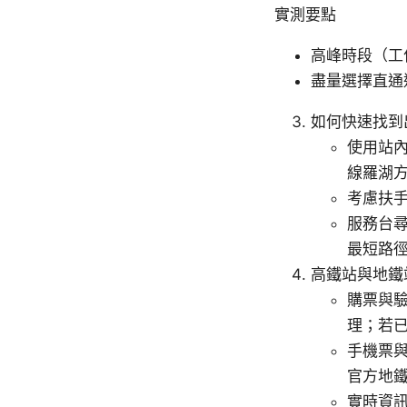
實測要點
高峰時段（工
盡量選擇直通
如何快速找到
使用站內
線羅湖方
考慮扶
服務台
最短路
高鐵站與地鐵
購票與
理；若
手機票
官方地鐵
實時資