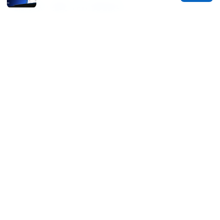
注意事项，搭配 VPN 使用技巧
Kkday esim 步驟：輕鬆搞定出國網路，手把手教學讓
你秒懂！Kkday eSIM 使用方法、出國上網、設定、
APN、VPN 結合指南
Secure service edge vs sase
© 2026 CUSTOMER REVIEWS. ALL RIGHTS RESERVED.
V.1
Customer Reviews LLC
Unter den Linden 21
Berlin, Berlin, 10115
DE
hello@customer-reviews.one
+49 30 9265655