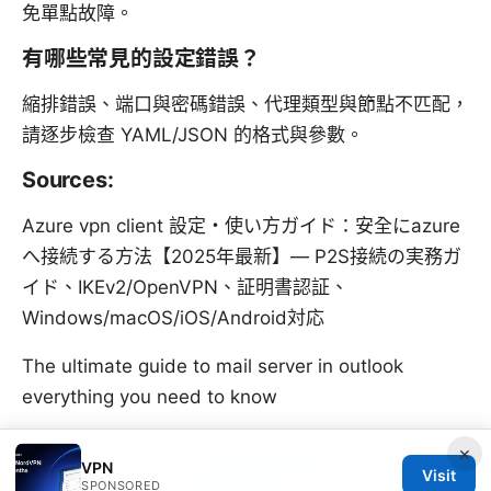
免單點故障。
有哪些常見的設定錯誤？
縮排錯誤、端口與密碼錯誤、代理類型與節點不匹配，
請逐步檢查 YAML/JSON 的格式與參數。
Sources:
Azure vpn client 設定・使い方ガイド：安全にazure
へ接続する方法【2025年最新】— P2S接続の実務ガ
イド、IKEv2/OpenVPN、証明書認証、
Windows/macOS/iOS/Android対応
The ultimate guide to mail server in outlook
everything you need to know
Surfsharks bypasser feature lands on ios unlock
×
VPN
smarter vpn usage
如何翻墙下载红果：实用指南与
Visit
SPONSORED