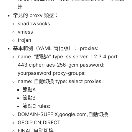
連
常見的 proxy 類型：
shadowsocks
vmess
trojan
基本範例（YAML 簡化版）： proxies:
name: "節點A" type: ss server: 1.2.3.4 port:
443 cipher: aes-256-gcm password:
yourpassword proxy-groups:
name: 自動切換 type: select proxies:
節點A
節點B
節點C rules:
DOMAIN-SUFFIX,google.com,自動切換
GEOIP,CN,DIRECT
FINAL,自動切換