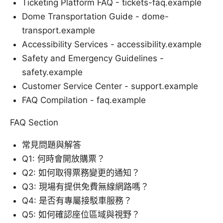
Ticketing Platform FAQ - tickets-faq.example
Dome Transportation Guide - dome-
transport.example
Accessibility Services - accessibility.example
Safety and Emergency Guidelines -
safety.example
Customer Service Center - support.example
FAQ Compilation - faq.example
FAQ Section
常見問題與解答
Q1: 何時會開放購票？
Q2: 如何取得票務變更的通知？
Q3: 現場有提供免費無線網路嗎？
Q4: 是否有專屬接駁車服務？
Q5: 如何確認座位區域與視野？