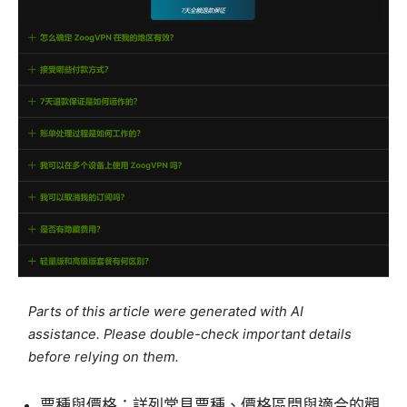
Parts of this article were generated with AI
assistance. Please double-check important details
before relying on them.
票種與價格：詳列常見票種、價格區間與適合的觀