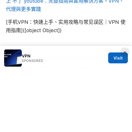
上 不了 youtube：完整指南與實用解決方案，VPN、
代理與更多實踐
[手机VPN：快速上手、实用攻略与常见误区｜VPN 使
用指南]([object Object])
×
VPN
Visit
SPONSORED
© 2026 CUSTOMER REVIEWS. ALL RIGHTS RESERVED.
V.1
Customer Reviews LLC
Unter den Linden 21
Berlin, Berlin, 10115
DE
hello@customer-reviews.one
+49 30 9265655
About
Privacy Policy
Terms of Use