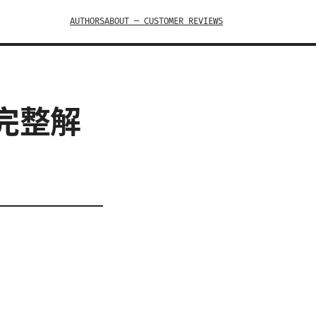
AUTHORS
ABOUT — CUSTOMER REVIEWS
：完整解