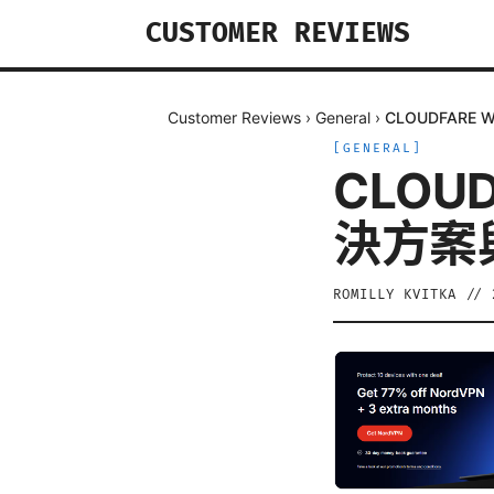
CUSTOMER REVIEWS
Customer Reviews
›
General
›
CLOUDFAR
[
GENERAL
]
CLOU
決方案
ROMILLY KVITKA
//