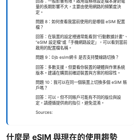
回答：一般影響有限。啟用或移除設定檔本身對電
量的長期影響不大，主要由使用網路的頻繁度決
定。
問題 8：如何查看我當前使用的是哪個 eSIM 配置
檔？
回答：在裝置的設定裡通常能看到“行動數據計畫”、
“eSIM 設定檔”或「手機網路設定」，可以看到當前
啟用的配置檔名稱。
問題 9：Djb esIm網卡 是否支持雙線路切換？
回答：多數支援，但要看你裝置的硬體與作業系統
版本。建議在購買前確認裝置與方案的相容性。
問題 10：我可以在同一個裝置上切換多個 eSIM 賬
戶嗎？
回答：可以，但不同賬戶可能有不同的版位與設
定，請遵循提供商的指引，避免混淆。
Sources:
什麼是 eSIM 與現在的使用趨勢