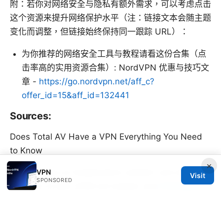
附：若你对网络安全与隐私有额外需求，可以考虑点击
这个资源来提升网络保护水平（注：链接文本会随主题
变化而调整，但链接始终保持同一跟踪 URL）：
为你推荐的网络安全工具与教程请看这份合集（点
击率高的实用资源合集）: NordVPN 优惠与技巧文
章 -
https://go.nordvpn.net/aff_c?
offer_id=15&aff_id=132441
Sources:
Does Total AV Have a VPN Everything You Need
to Know
×
Vpn in china so funktionierts wirklich und welche
VPN
Visit
SPONSORED
anbieter im jahr 2026 am besten sind
Forticlient
Windows 11 無法連線？別擔心，這篇超全攻略一次幫
你 全面排解與設定攻略