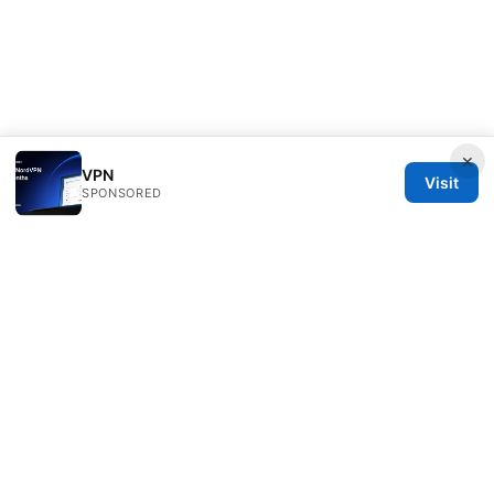
×
VPN
Visit
SPONSORED
Customer Reviews LLC
Unter den Linden 21
Berlin, Berlin, 10115
DE
hello@customer-reviews.one
+49 30 9265655
About
Privacy Policy
Terms of Use