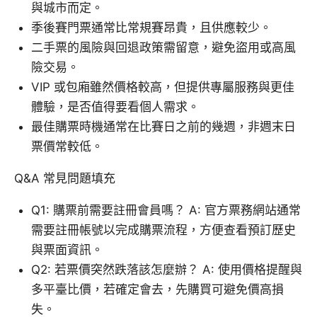
與城市而定。
季後賽門票通常比常規賽昂貴，且供應較少。
二手票的風險與回退政策需留意，避免盜用或高風
險交易。
VIP 或包廂雖然價格較高，但提供專屬服務與更佳
體驗，是否值得要看個人需求。
最佳購票時機通常在比賽日之前的幾週，非週末日
票價常較低。
Q&A 常見問題填充
Q1: 購票前需要註冊會員嗎？ A: 官方票務網站通常
需要註冊帳號以完成購票流程，方便查看預訂歷史
與票面資訊。
Q2: 若票價突然跌落該怎麼辦？ A: 使用價格提醒與
多平臺比價，若確定會去，先購買可避免價高損
失。