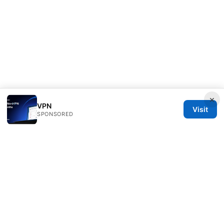
×
VPN
Visit
SPONSORED
Customer Reviews LLC
Unter den Linden 21
Berlin, Berlin, 10115
DE
hello@customer-reviews.one
+49 30 9265655
About
Privacy Policy
Terms of Use