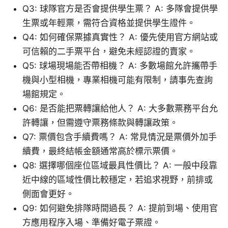
Q3: 球隊官方是否會提供學生票？ A: 多隊會提供學
生票或年輕票，需符合資格並提供學生證件。
Q4: 如何確保票據真實性？ A: 優先使用官方網站或
可信賴的二手票平台，避免未經認證的賣家。
Q5: 球場現場能否帶相機？ A: 多數場館允許攜帶手
機與小型相機，專業相機可能有限制，請事先查詢
場館規定。
Q6: 是否能把票轉讓給他人？ A: 大多數票務平台允
許轉讓，但需遵守票務條款與轉讓政策。
Q7: 票價包含手續費嗎？ A: 常見情況是票價外加手
續費，最終結帳金額通常高於標示票價。
Q8: 選擇哪個座位區域最具性價比？ A: 一般中段靠
近中線的區域性價比較穩定，若追求視野，前排或
側面會更好。
Q9: 如何避免排隊時間過長？ A: 提前到場、使用官
方應用程序入場、準備好電子票證。