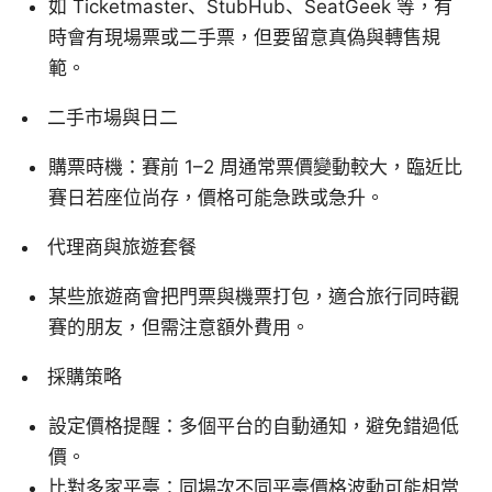
如 Ticketmaster、StubHub、SeatGeek 等，有
時會有現場票或二手票，但要留意真偽與轉售規
範。
二手市場與日二
購票時機：賽前 1–2 周通常票價變動較大，臨近比
賽日若座位尚存，價格可能急跌或急升。
代理商與旅遊套餐
某些旅遊商會把門票與機票打包，適合旅行同時觀
賽的朋友，但需注意額外費用。
採購策略
設定價格提醒：多個平台的自動通知，避免錯過低
價。
比對多家平臺：同場次不同平臺價格波動可能相當