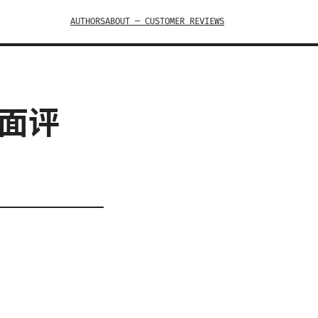
AUTHORS
ABOUT — CUSTOMER REVIEWS
年全面评