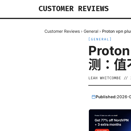
CUSTOMER REVIEWS
Customer Reviews
›
General
›
Proton vpn
[
GENERAL
]
Proto
测：值
LEAH WHITCOMBE
//
Published:
2026-