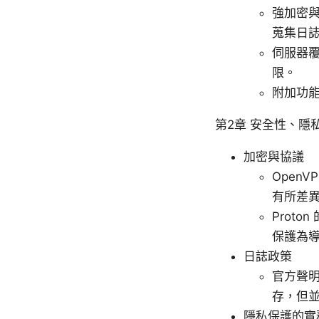
強加密與
蒐集日
伺服器覆
限。
附加功能
第2章 安全性、隱
加密與協議
Open
有所差
Prot
保護為
日誌政策
官方聲
存，但
隱私保護的實