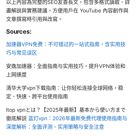
以上內容為完整的SEO友善長文，包含多格式讀取、詳
盡解說與實務建議，方便用戶在 YouTube 內容創作與
文章撰寫時引用與改寫。
Sources:
加速器VPN免费：不可错过的一站式指南，含实用技
巧与常见误区
安逸加速器：全面指南与实用技巧，提升VPN体验和
上网速度
清华大学vpn下载指南：让你轻松连接全球网络，稳
定、快速、跨平台使用指南
Itop vpnとは？【2025年最新】基本から使い方まで
徹底解説
蓝灯vpn：2026年最新免费代理使用指南与
深度解析：全面评测、实用策略与安全注意