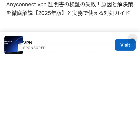
Anyconnect vpn 証明書の検証の失敗！原因と解決策
を徹底解説【2025年版】と実務で使える対処ガイド
×
VPN
Visit
SPONSORED
© 2026 CUSTOMER REVIEWS. ALL RIGHTS RESERVED.
V.1
Customer Reviews LLC
Unter den Linden 21
Berlin, Berlin, 10115
DE
hello@customer-reviews.one
+49 30 9265655
About
Privacy Policy
Terms of Use