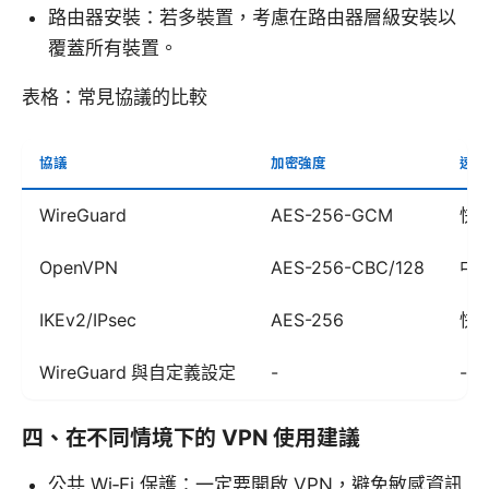
路由器安裝：若多裝置，考慮在路由器層級安裝以
覆蓋所有裝置。
表格：常見協議的比較
協議
加密強度
速度
WireGuard
AES-256-GCM
快
OpenVPN
AES-256-CBC/128
中
IKEv2/IPsec
AES-256
快
WireGuard 與自定義設定
-
-
四、在不同情境下的 VPN 使用建議
公共 Wi‑Fi 保護：一定要開啟 VPN，避免敏感資訊