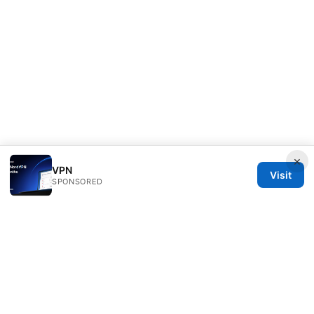
×
VPN
Visit
SPONSORED
Customer Reviews LLC
Unter den Linden 21
Berlin, Berlin, 10115
DE
hello@customer-reviews.one
+49 30 9265655
About
Privacy Policy
Terms of Use