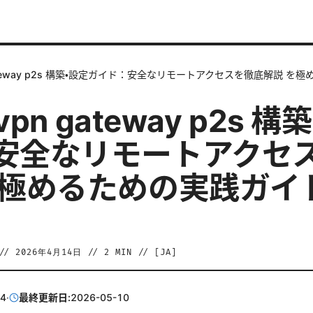
n gateway p2s 構築・設定ガイド：安全なリモートアクセスを徹底解説
 vpn gateway p2s 
安全なリモートアクセ
を極めるための実践ガイ
//
2026年4月14日
//
2
MIN // [
JA
]
14
·
最終更新日:
2026-05-10