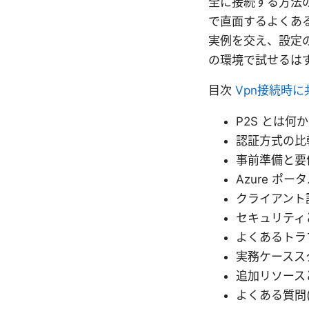
全に接続する方法
で直面するよくあ
実例を交え、設定
の環境で試せるは
目次
Vpn接続時
P2S とは何か
認証方式の比
事前準備と要
Azure ポ
クライアント
セキュリティ
よくあるトラ
実務ケースス
追加リソース
よくある質問(