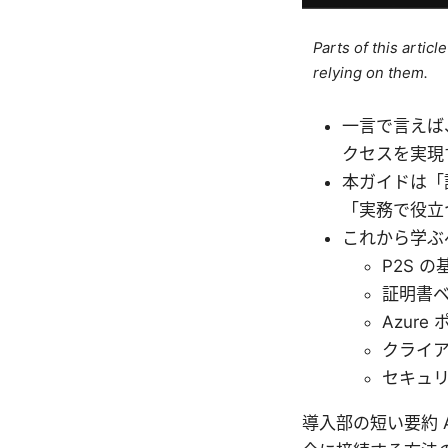
Parts of this artic
relying on them.
一言で言えば、P
クセスを実現
本ガイドは「
「実務で役立
これから学ぶ
P2S 
証明書ベー
Azur
クライ
セキュ
導入部の短い要約 Az