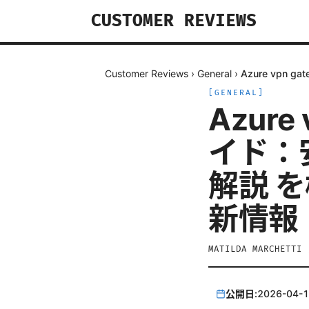
CUSTOMER REVIEWS
Customer Reviews
›
General
›
Azure vp
[
GENERAL
]
Azure
イド：
解説 
新情報
MATILDA MARCHETTI
公開日:
2026-04-