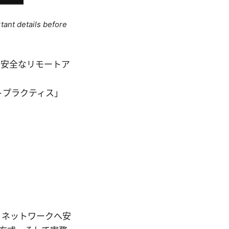
tant details before
 への安全なリモートア
トプラクティス」
re ネットワークへ安