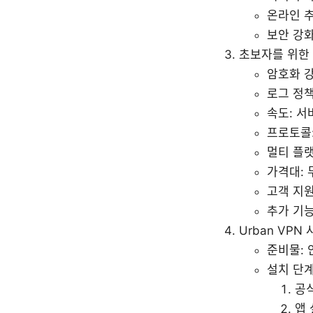
온라인 추
보안 강화
초보자를 위한 
암호화 강
로그 정책
속도: 서
프로토콜:
멀티 플랫
가격대: 
고객 지원
추가 기능
Urban VP
준비물: 
설치 단
공식
앱 