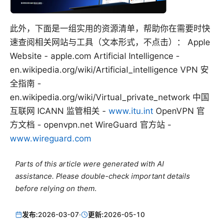
此外，下面是一组实用的资源清单，帮助你在需要时快
速查阅相关网站与工具（文本形式，不点击）： Apple
Website - apple.com Artificial Intelligence -
en.wikipedia.org/wiki/Artificial_intelligence VPN 安
全指南 -
en.wikipedia.org/wiki/Virtual_private_network 中国
互联网 ICANN 监管相关 -
www.itu.int
OpenVPN 官
方文档 - openvpn.net WireGuard 官方站 -
www.wireguard.com
Parts of this article were generated with AI
assistance. Please double-check important details
before relying on them.
发布:
2026-03-07
·
更新:
2026-05-10