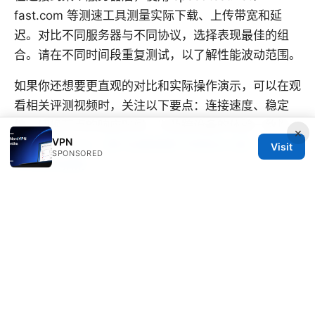
fast.com 等测速工具测量实际下载、上传带宽和延
迟。对比不同服务器与不同协议，选择表现最佳的组
合。请在不同时间段重复测试，以了解性能波动范围。
如果你还想要更直观的对比和实际操作演示，可以在观
看相关评测视频时，关注以下要点：连接速度、稳定
性、切换节点的响应时间、以及跨设备的体验一致性。
×
VPN
四 大 机场 vpn：旅行出差场景下的安全上网、速度对
Visit
SPONSORED
比与购买指南
Vpn最便宜的完整对比与省钱攻略：2025 年 VPN 服
务价格、性能、隐私与适用场景分析
© 2026 CUSTOMER REVIEWS. ALL RIGHTS RESERVED.
V.1