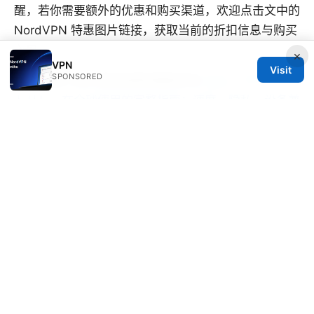
醒，若你需要额外的优惠和购买渠道，欢迎点击文中的
NordVPN 特惠图片链接，获取当前的折扣信息与购买
入口。
×
VPN
Visit
SPONSORED
Vpn 免費 大陸 使用指南與風險評估
Vpn、プライベー
トリレー在全球使用的完整指南：速度、隐私、设备兼
容、设置步骤与常见问题
© 2026 CUSTOMER REVIEWS. ALL RIGHTS RESERVED.
V.1
Customer Reviews LLC
Unter den Linden 21
Berlin, Berlin, 10115
DE
hello@customer-reviews.one