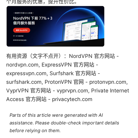
个月服务的优惠，提升性价比。
有用资源（文字不点开）：NordVPN 官方网站 -
nordvpn.com, ExpressVPN 官方网站 -
expressvpn.com, Surfshark 官方网站 -
surfshark.com, ProtonVPN 官网 - protonvpn.com,
VyprVPN 官方网站 - vyprvpn.com, Private Internet
Access 官方网站 - privacytech.com
Parts of this article were generated with AI
assistance. Please double-check important details
before relying on them.