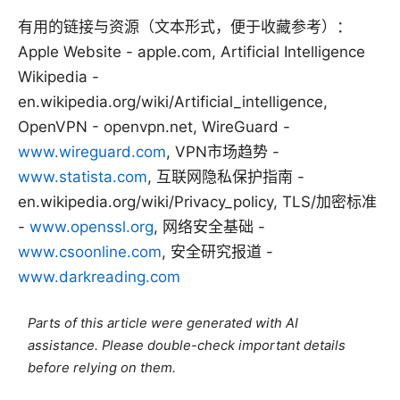
有用的链接与资源（文本形式，便于收藏参考）：
Apple Website - apple.com, Artificial Intelligence
Wikipedia -
en.wikipedia.org/wiki/Artificial_intelligence,
OpenVPN - openvpn.net, WireGuard -
www.wireguard.com
, VPN市场趋势 -
www.statista.com
, 互联网隐私保护指南 -
en.wikipedia.org/wiki/Privacy_policy, TLS/加密标准
-
www.openssl.org
, 网络安全基础 -
www.csoonline.com
, 安全研究报道 -
www.darkreading.com
Parts of this article were generated with AI
assistance. Please double-check important details
before relying on them.